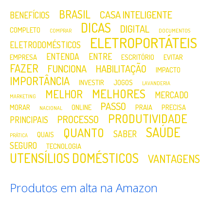
BRASIL
CASA INTELIGENTE
BENEFÍCIOS
DICAS
DIGITAL
COMPLETO
COMPRAR
DOCUMENTOS
ELETROPORTÁTEIS
ELETRODOMÉSTICOS
ENTENDA
ENTRE
EMPRESA
ESCRITÓRIO
EVITAR
FAZER
FUNCIONA
HABILITAÇÃO
IMPACTO
IMPORTÂNCIA
INVESTIR
JOGOS
LAVANDERIA
MELHORES
MELHOR
MERCADO
MARKETING
PASSO
MORAR
ONLINE
PRAIA
PRECISA
NACIONAL
PRODUTIVIDADE
PROCESSO
PRINCIPAIS
SAÚDE
QUANTO
SABER
QUAIS
PRÁTICA
SEGURO
TECNOLOGIA
UTENSÍLIOS DOMÉSTICOS
VANTAGENS
Produtos em alta na Amazon