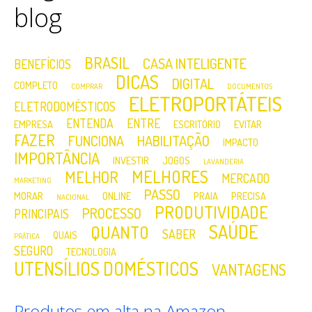
blog
BRASIL
CASA INTELIGENTE
BENEFÍCIOS
DICAS
DIGITAL
COMPLETO
COMPRAR
DOCUMENTOS
ELETROPORTÁTEIS
ELETRODOMÉSTICOS
ENTENDA
ENTRE
EMPRESA
ESCRITÓRIO
EVITAR
FAZER
FUNCIONA
HABILITAÇÃO
IMPACTO
IMPORTÂNCIA
INVESTIR
JOGOS
LAVANDERIA
MELHORES
MELHOR
MERCADO
MARKETING
PASSO
MORAR
ONLINE
PRAIA
PRECISA
NACIONAL
PRODUTIVIDADE
PROCESSO
PRINCIPAIS
SAÚDE
QUANTO
SABER
QUAIS
PRÁTICA
SEGURO
TECNOLOGIA
UTENSÍLIOS DOMÉSTICOS
VANTAGENS
Produtos em alta na Amazon