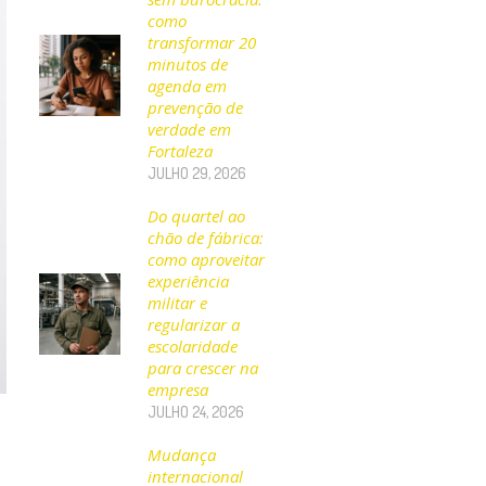
como
transformar 20
minutos de
agenda em
prevenção de
verdade em
Fortaleza
JULHO 29, 2026
Do quartel ao
chão de fábrica:
como aproveitar
experiência
militar e
regularizar a
escolaridade
para crescer na
empresa
JULHO 24, 2026
Mudança
internacional