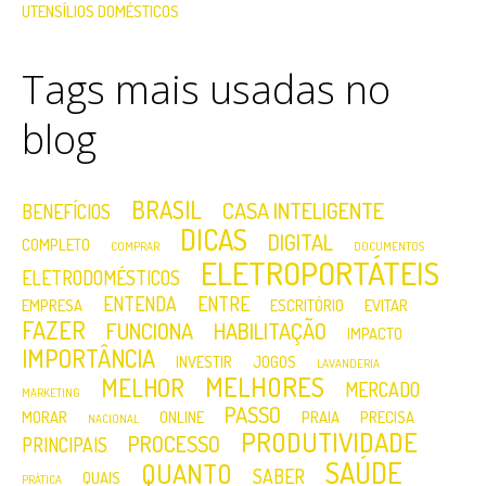
UTENSÍLIOS DOMÉSTICOS
Tags mais usadas no
blog
BRASIL
CASA INTELIGENTE
BENEFÍCIOS
DICAS
DIGITAL
COMPLETO
COMPRAR
DOCUMENTOS
ELETROPORTÁTEIS
ELETRODOMÉSTICOS
ENTENDA
ENTRE
EMPRESA
ESCRITÓRIO
EVITAR
FAZER
FUNCIONA
HABILITAÇÃO
IMPACTO
IMPORTÂNCIA
INVESTIR
JOGOS
LAVANDERIA
MELHORES
MELHOR
MERCADO
MARKETING
PASSO
MORAR
ONLINE
PRAIA
PRECISA
NACIONAL
PRODUTIVIDADE
PROCESSO
PRINCIPAIS
SAÚDE
QUANTO
SABER
QUAIS
PRÁTICA