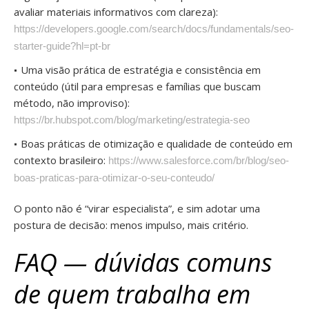
avaliar materiais informativos com clareza):
https://developers.google.com/search/docs/fundamentals/seo-
starter-guide?hl=pt-br
Uma visão prática de estratégia e consistência em
conteúdo (útil para empresas e famílias que buscam
método, não improviso):
https://br.hubspot.com/blog/marketing/estrategia-seo
Boas práticas de otimização e qualidade de conteúdo em
contexto brasileiro:
https://www.salesforce.com/br/blog/seo-
boas-praticas-para-otimizar-o-seu-conteudo/
O ponto não é “virar especialista”, e sim adotar uma
postura de decisão: menos impulso, mais critério.
FAQ — dúvidas comuns
de quem trabalha em