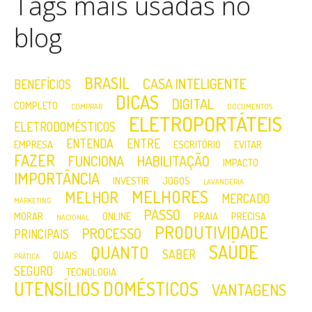
Tags mais usadas no
blog
BRASIL
CASA INTELIGENTE
BENEFÍCIOS
DICAS
DIGITAL
COMPLETO
COMPRAR
DOCUMENTOS
ELETROPORTÁTEIS
ELETRODOMÉSTICOS
ENTENDA
ENTRE
EMPRESA
ESCRITÓRIO
EVITAR
FAZER
FUNCIONA
HABILITAÇÃO
IMPACTO
IMPORTÂNCIA
INVESTIR
JOGOS
LAVANDERIA
MELHORES
MELHOR
MERCADO
MARKETING
PASSO
MORAR
ONLINE
PRAIA
PRECISA
NACIONAL
PRODUTIVIDADE
PROCESSO
PRINCIPAIS
SAÚDE
QUANTO
SABER
QUAIS
PRÁTICA
SEGURO
TECNOLOGIA
UTENSÍLIOS DOMÉSTICOS
VANTAGENS