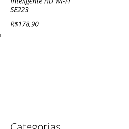
Inteligente HD WI-FI
SE223
R$178,90
s
Categorias