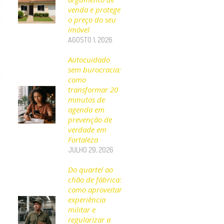
venda e protege
o preço do seu
imóvel
AGOSTO 1, 2026
Autocuidado
sem burocracia:
como
transformar 20
minutos de
agenda em
prevenção de
verdade em
Fortaleza
JULHO 29, 2026
Do quartel ao
chão de fábrica:
como aproveitar
experiência
militar e
regularizar a