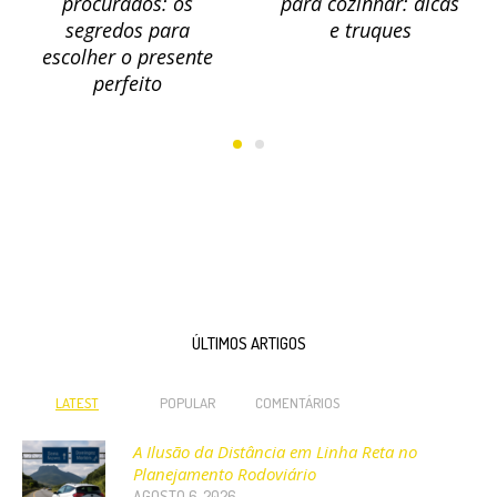
procurados: os
para cozinhar: dicas
segredos para
e truques
escolher o presente
perfeito
ÚLTIMOS ARTIGOS
LATEST
POPULAR
COMENTÁRIOS
A Ilusão da Distância em Linha Reta no
Planejamento Rodoviário
AGOSTO 6, 2026