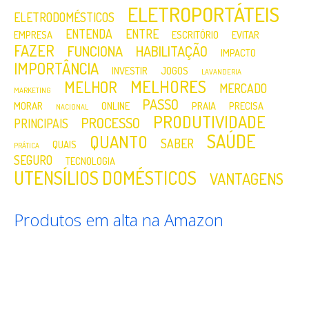
ELETROPORTÁTEIS
ELETRODOMÉSTICOS
ENTENDA
ENTRE
EMPRESA
ESCRITÓRIO
EVITAR
FAZER
FUNCIONA
HABILITAÇÃO
IMPACTO
IMPORTÂNCIA
INVESTIR
JOGOS
LAVANDERIA
MELHORES
MELHOR
MERCADO
MARKETING
PASSO
MORAR
ONLINE
PRAIA
PRECISA
NACIONAL
PRODUTIVIDADE
PROCESSO
PRINCIPAIS
SAÚDE
QUANTO
SABER
QUAIS
PRÁTICA
SEGURO
TECNOLOGIA
UTENSÍLIOS DOMÉSTICOS
VANTAGENS
Produtos em alta na Amazon