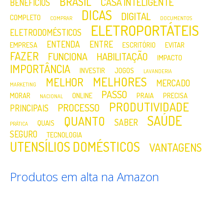
BRASIL
CASA INTELIGENTE
BENEFÍCIOS
DICAS
DIGITAL
COMPLETO
COMPRAR
DOCUMENTOS
ELETROPORTÁTEIS
ELETRODOMÉSTICOS
ENTENDA
ENTRE
EMPRESA
ESCRITÓRIO
EVITAR
FAZER
FUNCIONA
HABILITAÇÃO
IMPACTO
IMPORTÂNCIA
INVESTIR
JOGOS
LAVANDERIA
MELHORES
MELHOR
MERCADO
MARKETING
PASSO
MORAR
ONLINE
PRAIA
PRECISA
NACIONAL
PRODUTIVIDADE
PROCESSO
PRINCIPAIS
SAÚDE
QUANTO
SABER
QUAIS
PRÁTICA
SEGURO
TECNOLOGIA
UTENSÍLIOS DOMÉSTICOS
VANTAGENS
Produtos em alta na Amazon