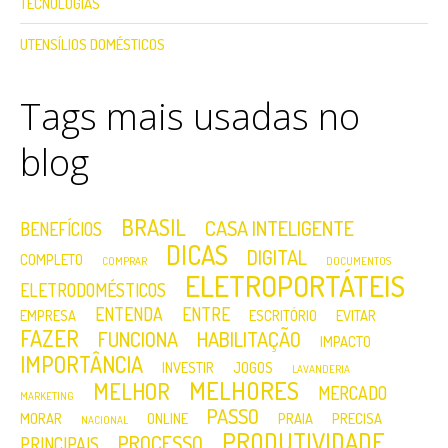
TECNOLOGIAS
UTENSÍLIOS DOMÉSTICOS
Tags mais usadas no
blog
BRASIL
CASA INTELIGENTE
BENEFÍCIOS
DICAS
DIGITAL
COMPLETO
COMPRAR
DOCUMENTOS
ELETROPORTÁTEIS
ELETRODOMÉSTICOS
ENTENDA
ENTRE
EMPRESA
ESCRITÓRIO
EVITAR
FAZER
FUNCIONA
HABILITAÇÃO
IMPACTO
IMPORTÂNCIA
INVESTIR
JOGOS
LAVANDERIA
MELHORES
MELHOR
MERCADO
MARKETING
PASSO
MORAR
ONLINE
PRAIA
PRECISA
NACIONAL
PRODUTIVIDADE
PROCESSO
PRINCIPAIS