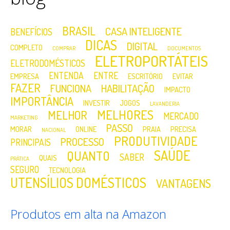
BRASIL
CASA INTELIGENTE
BENEFÍCIOS
DICAS
DIGITAL
COMPLETO
COMPRAR
DOCUMENTOS
ELETROPORTÁTEIS
ELETRODOMÉSTICOS
ENTENDA
ENTRE
EMPRESA
ESCRITÓRIO
EVITAR
FAZER
FUNCIONA
HABILITAÇÃO
IMPACTO
IMPORTÂNCIA
INVESTIR
JOGOS
LAVANDERIA
MELHORES
MELHOR
MERCADO
MARKETING
PASSO
MORAR
ONLINE
PRAIA
PRECISA
NACIONAL
PRODUTIVIDADE
PROCESSO
PRINCIPAIS
SAÚDE
QUANTO
SABER
QUAIS
PRÁTICA
SEGURO
TECNOLOGIA
UTENSÍLIOS DOMÉSTICOS
VANTAGENS
Produtos em alta na Amazon