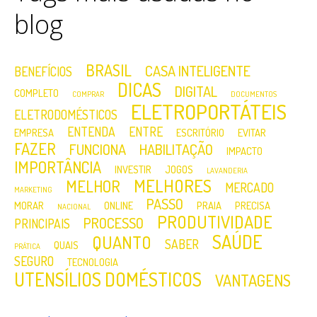
blog
BRASIL
CASA INTELIGENTE
BENEFÍCIOS
DICAS
DIGITAL
COMPLETO
COMPRAR
DOCUMENTOS
ELETROPORTÁTEIS
ELETRODOMÉSTICOS
ENTENDA
ENTRE
EMPRESA
ESCRITÓRIO
EVITAR
FAZER
FUNCIONA
HABILITAÇÃO
IMPACTO
IMPORTÂNCIA
INVESTIR
JOGOS
LAVANDERIA
MELHORES
MELHOR
MERCADO
MARKETING
PASSO
MORAR
ONLINE
PRAIA
PRECISA
NACIONAL
PRODUTIVIDADE
PROCESSO
PRINCIPAIS
SAÚDE
QUANTO
SABER
QUAIS
PRÁTICA
SEGURO
TECNOLOGIA
UTENSÍLIOS DOMÉSTICOS
VANTAGENS