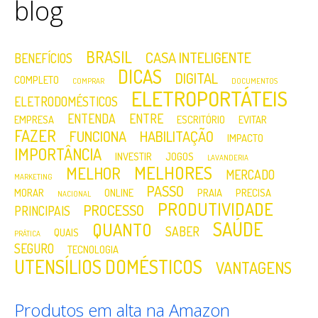
blog
BRASIL
CASA INTELIGENTE
BENEFÍCIOS
DICAS
DIGITAL
COMPLETO
COMPRAR
DOCUMENTOS
ELETROPORTÁTEIS
ELETRODOMÉSTICOS
ENTENDA
ENTRE
EMPRESA
ESCRITÓRIO
EVITAR
FAZER
FUNCIONA
HABILITAÇÃO
IMPACTO
IMPORTÂNCIA
INVESTIR
JOGOS
LAVANDERIA
MELHORES
MELHOR
MERCADO
MARKETING
PASSO
MORAR
ONLINE
PRAIA
PRECISA
NACIONAL
PRODUTIVIDADE
PROCESSO
PRINCIPAIS
SAÚDE
QUANTO
SABER
QUAIS
PRÁTICA
SEGURO
TECNOLOGIA
UTENSÍLIOS DOMÉSTICOS
VANTAGENS
Produtos em alta na Amazon