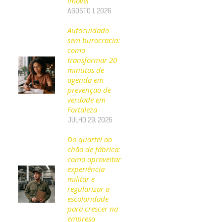
imóvel
AGOSTO 1, 2026
Autocuidado
sem burocracia:
como
transformar 20
minutos de
agenda em
prevenção de
verdade em
Fortaleza
JULHO 29, 2026
Do quartel ao
chão de fábrica:
como aproveitar
experiência
militar e
regularizar a
escolaridade
para crescer na
empresa