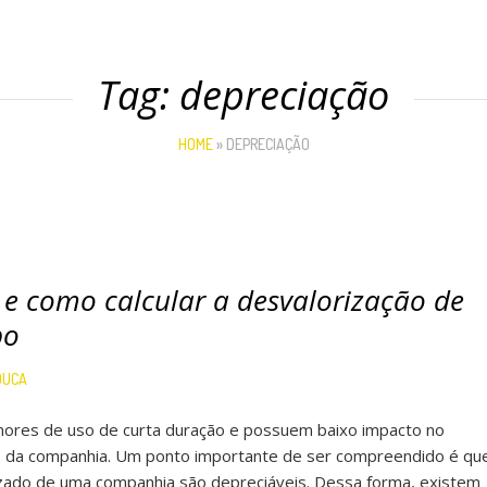
Tag:
depreciação
HOME
»
DEPRECIAÇÃO
 e como calcular a desvalorização de
po
DUCA
nores de uso de curta duração e possuem baixo impacto no
do da companhia. Um ponto importante de ser compreendido é qu
izado de uma companhia são depreciáveis. Dessa forma, existem