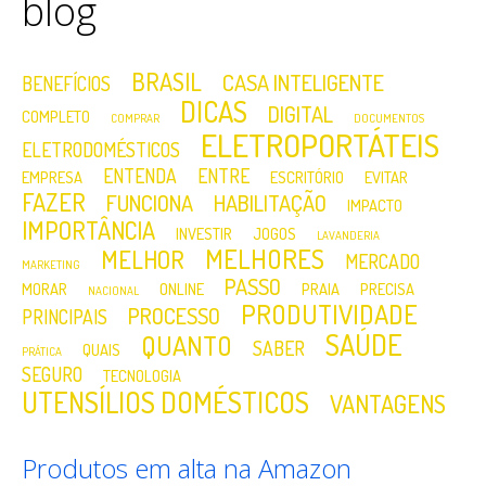
blog
BRASIL
CASA INTELIGENTE
BENEFÍCIOS
DICAS
DIGITAL
COMPLETO
COMPRAR
DOCUMENTOS
ELETROPORTÁTEIS
ELETRODOMÉSTICOS
ENTENDA
ENTRE
EMPRESA
ESCRITÓRIO
EVITAR
FAZER
FUNCIONA
HABILITAÇÃO
IMPACTO
IMPORTÂNCIA
INVESTIR
JOGOS
LAVANDERIA
MELHORES
MELHOR
MERCADO
MARKETING
PASSO
MORAR
ONLINE
PRAIA
PRECISA
NACIONAL
PRODUTIVIDADE
PROCESSO
PRINCIPAIS
SAÚDE
QUANTO
SABER
QUAIS
PRÁTICA
SEGURO
TECNOLOGIA
UTENSÍLIOS DOMÉSTICOS
VANTAGENS
Produtos em alta na Amazon