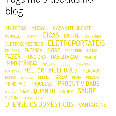
blog
BRASIL
CASA INTELIGENTE
BENEFÍCIOS
DICAS
DIGITAL
COMPLETO
COMPRAR
DOCUMENTOS
ELETROPORTÁTEIS
ELETRODOMÉSTICOS
ENTENDA
ENTRE
EMPRESA
ESCRITÓRIO
EVITAR
FAZER
FUNCIONA
HABILITAÇÃO
IMPACTO
IMPORTÂNCIA
INVESTIR
JOGOS
LAVANDERIA
MELHORES
MELHOR
MERCADO
MARKETING
PASSO
MORAR
ONLINE
PRAIA
PRECISA
NACIONAL
PRODUTIVIDADE
PROCESSO
PRINCIPAIS
SAÚDE
QUANTO
SABER
QUAIS
PRÁTICA
SEGURO
TECNOLOGIA
UTENSÍLIOS DOMÉSTICOS
VANTAGENS