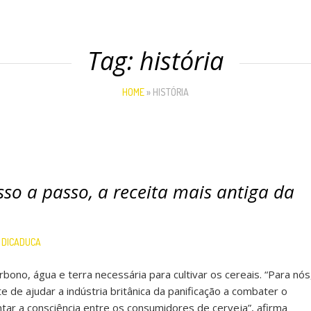
Tag:
história
HOME
»
HISTÓRIA
sso a passo, a receita mais antiga da
R
DICADUCA
ono, água e terra necessária para cultivar os cereais. “Para nós
 de ajudar a indústria britânica da panificação a combater o
tar a consciência entre os consumidores de cerveja”, afirma