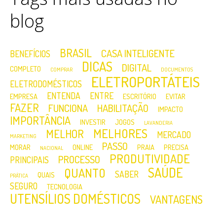
blog
BRASIL
CASA INTELIGENTE
BENEFÍCIOS
DICAS
DIGITAL
COMPLETO
COMPRAR
DOCUMENTOS
ELETROPORTÁTEIS
ELETRODOMÉSTICOS
ENTENDA
ENTRE
EMPRESA
ESCRITÓRIO
EVITAR
FAZER
FUNCIONA
HABILITAÇÃO
IMPACTO
IMPORTÂNCIA
INVESTIR
JOGOS
LAVANDERIA
MELHORES
MELHOR
MERCADO
MARKETING
PASSO
MORAR
ONLINE
PRAIA
PRECISA
NACIONAL
PRODUTIVIDADE
PROCESSO
PRINCIPAIS
SAÚDE
QUANTO
SABER
QUAIS
PRÁTICA
SEGURO
TECNOLOGIA
UTENSÍLIOS DOMÉSTICOS
VANTAGENS