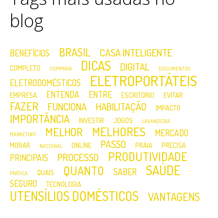
blog
BRASIL
CASA INTELIGENTE
BENEFÍCIOS
DICAS
DIGITAL
COMPLETO
COMPRAR
DOCUMENTOS
ELETROPORTÁTEIS
ELETRODOMÉSTICOS
ENTENDA
ENTRE
EMPRESA
ESCRITÓRIO
EVITAR
FAZER
FUNCIONA
HABILITAÇÃO
IMPACTO
IMPORTÂNCIA
INVESTIR
JOGOS
LAVANDERIA
MELHORES
MELHOR
MERCADO
MARKETING
PASSO
MORAR
ONLINE
PRAIA
PRECISA
NACIONAL
PRODUTIVIDADE
PROCESSO
PRINCIPAIS
SAÚDE
QUANTO
SABER
QUAIS
PRÁTICA
SEGURO
TECNOLOGIA
UTENSÍLIOS DOMÉSTICOS
VANTAGENS