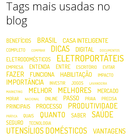
Tags mais usadas no
blog
BRASIL
CASA INTELIGENTE
BENEFÍCIOS
DICAS
DIGITAL
COMPLETO
COMPRAR
DOCUMENTOS
ELETROPORTÁTEIS
ELETRODOMÉSTICOS
ENTENDA
ENTRE
EMPRESA
ESCRITÓRIO
EVITAR
FAZER
FUNCIONA
HABILITAÇÃO
IMPACTO
IMPORTÂNCIA
INVESTIR
JOGOS
LAVANDERIA
MELHORES
MELHOR
MERCADO
MARKETING
PASSO
MORAR
ONLINE
PRAIA
PRECISA
NACIONAL
PRODUTIVIDADE
PROCESSO
PRINCIPAIS
SAÚDE
QUANTO
SABER
QUAIS
PRÁTICA
SEGURO
TECNOLOGIA
UTENSÍLIOS DOMÉSTICOS
VANTAGENS