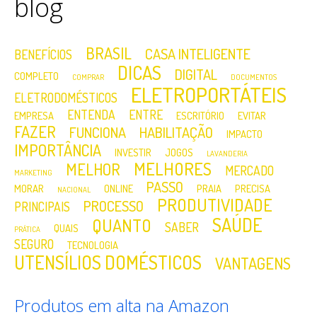
blog
BRASIL
CASA INTELIGENTE
BENEFÍCIOS
DICAS
DIGITAL
COMPLETO
COMPRAR
DOCUMENTOS
ELETROPORTÁTEIS
ELETRODOMÉSTICOS
ENTENDA
ENTRE
EMPRESA
ESCRITÓRIO
EVITAR
FAZER
FUNCIONA
HABILITAÇÃO
IMPACTO
IMPORTÂNCIA
INVESTIR
JOGOS
LAVANDERIA
MELHORES
MELHOR
MERCADO
MARKETING
PASSO
MORAR
ONLINE
PRAIA
PRECISA
NACIONAL
PRODUTIVIDADE
PROCESSO
PRINCIPAIS
SAÚDE
QUANTO
SABER
QUAIS
PRÁTICA
SEGURO
TECNOLOGIA
UTENSÍLIOS DOMÉSTICOS
VANTAGENS
Produtos em alta na Amazon