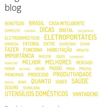
blog
BRASIL
CASA INTELIGENTE
BENEFÍCIOS
DICAS
DIGITAL
COMPLETO
COMPRAR
DOCUMENTOS
ELETROPORTÁTEIS
ELETRODOMÉSTICOS
ENTENDA
ENTRE
EMPRESA
ESCRITÓRIO
EVITAR
FAZER
FUNCIONA
HABILITAÇÃO
IMPACTO
IMPORTÂNCIA
INVESTIR
JOGOS
LAVANDERIA
MELHORES
MELHOR
MERCADO
MARKETING
PASSO
MORAR
ONLINE
PRAIA
PRECISA
NACIONAL
PRODUTIVIDADE
PROCESSO
PRINCIPAIS
SAÚDE
QUANTO
SABER
QUAIS
PRÁTICA
SEGURO
TECNOLOGIA
UTENSÍLIOS DOMÉSTICOS
VANTAGENS