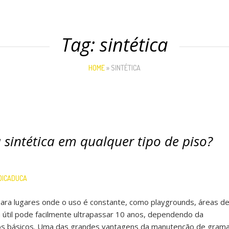
Tag:
sintética
HOME
»
SINTÉTICA
sintética em qualquer tipo de piso?
DICADUCA
para lugares onde o uso é constante, como playgrounds, áreas d
a útil pode facilmente ultrapassar 10 anos, dependendo da
dos básicos. Uma das grandes vantagens da manutenção de gram