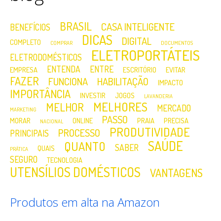
BRASIL
CASA INTELIGENTE
BENEFÍCIOS
DICAS
DIGITAL
COMPLETO
COMPRAR
DOCUMENTOS
ELETROPORTÁTEIS
ELETRODOMÉSTICOS
ENTENDA
ENTRE
EMPRESA
ESCRITÓRIO
EVITAR
FAZER
FUNCIONA
HABILITAÇÃO
IMPACTO
IMPORTÂNCIA
INVESTIR
JOGOS
LAVANDERIA
MELHORES
MELHOR
MERCADO
MARKETING
PASSO
MORAR
ONLINE
PRAIA
PRECISA
NACIONAL
PRODUTIVIDADE
PROCESSO
PRINCIPAIS
SAÚDE
QUANTO
SABER
QUAIS
PRÁTICA
SEGURO
TECNOLOGIA
UTENSÍLIOS DOMÉSTICOS
VANTAGENS
Produtos em alta na Amazon