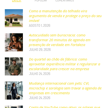
LATEST
POPULAR
COMENTÁRIOS
Como a manutenção do telhado vira
argumento de venda e protege o preço do seu
imóvel
AGOSTO 1, 2026
Autocuidado sem burocracia: como
transformar 20 minutos de agenda em
prevenção de verdade em Fortaleza
JULHO 29, 2026
Do quartel ao chão de fábrica: como
aproveitar experiência militar e regularizar a
escolaridade para crescer na empresa
JULHO 24, 2026
Mudança internacional com pets: CVI,
microchip e sorologia sem travar a agenda de
empresas em crescimento
JULHO 24, 2026
Conta de YouTube como ativo: os pilares que