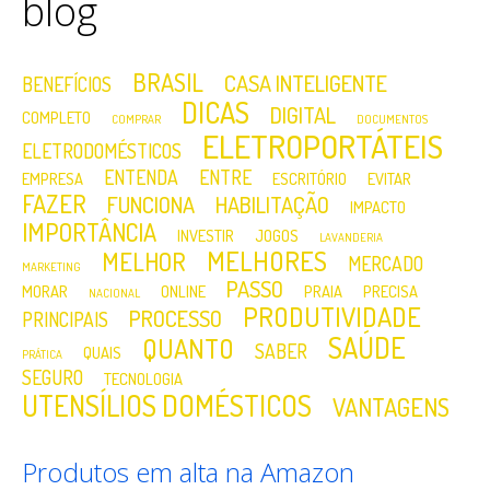
blog
BRASIL
CASA INTELIGENTE
BENEFÍCIOS
DICAS
DIGITAL
COMPLETO
COMPRAR
DOCUMENTOS
ELETROPORTÁTEIS
ELETRODOMÉSTICOS
ENTENDA
ENTRE
EMPRESA
ESCRITÓRIO
EVITAR
FAZER
FUNCIONA
HABILITAÇÃO
IMPACTO
IMPORTÂNCIA
INVESTIR
JOGOS
LAVANDERIA
MELHORES
MELHOR
MERCADO
MARKETING
PASSO
MORAR
ONLINE
PRAIA
PRECISA
NACIONAL
PRODUTIVIDADE
PROCESSO
PRINCIPAIS
SAÚDE
QUANTO
SABER
QUAIS
PRÁTICA
SEGURO
TECNOLOGIA
UTENSÍLIOS DOMÉSTICOS
VANTAGENS
Produtos em alta na Amazon