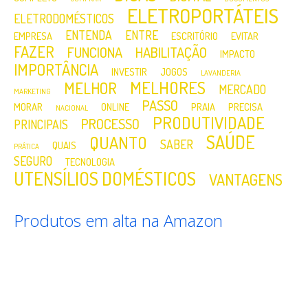
ELETROPORTÁTEIS
ELETRODOMÉSTICOS
ENTENDA
ENTRE
EMPRESA
ESCRITÓRIO
EVITAR
FAZER
FUNCIONA
HABILITAÇÃO
IMPACTO
IMPORTÂNCIA
INVESTIR
JOGOS
LAVANDERIA
MELHORES
MELHOR
MERCADO
MARKETING
PASSO
MORAR
ONLINE
PRAIA
PRECISA
NACIONAL
PRODUTIVIDADE
PROCESSO
PRINCIPAIS
SAÚDE
QUANTO
SABER
QUAIS
PRÁTICA
SEGURO
TECNOLOGIA
UTENSÍLIOS DOMÉSTICOS
VANTAGENS
Produtos em alta na Amazon