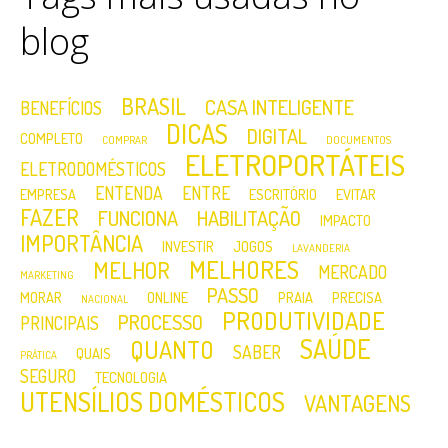
blog
BRASIL
CASA INTELIGENTE
BENEFÍCIOS
DICAS
DIGITAL
COMPLETO
COMPRAR
DOCUMENTOS
ELETROPORTÁTEIS
ELETRODOMÉSTICOS
ENTENDA
ENTRE
EMPRESA
ESCRITÓRIO
EVITAR
FAZER
FUNCIONA
HABILITAÇÃO
IMPACTO
IMPORTÂNCIA
INVESTIR
JOGOS
LAVANDERIA
MELHORES
MELHOR
MERCADO
MARKETING
PASSO
MORAR
ONLINE
PRAIA
PRECISA
NACIONAL
PRODUTIVIDADE
PROCESSO
PRINCIPAIS
SAÚDE
QUANTO
SABER
QUAIS
PRÁTICA
SEGURO
TECNOLOGIA
UTENSÍLIOS DOMÉSTICOS
VANTAGENS