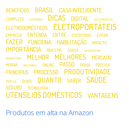
BRASIL
CASA INTELIGENTE
BENEFÍCIOS
DICAS
DIGITAL
COMPLETO
COMPRAR
DOCUMENTOS
ELETROPORTÁTEIS
ELETRODOMÉSTICOS
ENTENDA
ENTRE
EMPRESA
ESCRITÓRIO
EVITAR
FAZER
FUNCIONA
HABILITAÇÃO
IMPACTO
IMPORTÂNCIA
INVESTIR
JOGOS
LAVANDERIA
MELHORES
MELHOR
MERCADO
MARKETING
PASSO
MORAR
ONLINE
PRAIA
PRECISA
NACIONAL
PRODUTIVIDADE
PROCESSO
PRINCIPAIS
SAÚDE
QUANTO
SABER
QUAIS
PRÁTICA
SEGURO
TECNOLOGIA
UTENSÍLIOS DOMÉSTICOS
VANTAGENS
Produtos em alta na Amazon