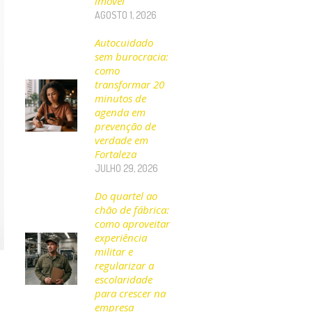
imóvel
AGOSTO 1, 2026
Autocuidado
sem burocracia:
como
transformar 20
minutos de
agenda em
prevenção de
verdade em
Fortaleza
JULHO 29, 2026
Do quartel ao
chão de fábrica:
como aproveitar
experiência
militar e
regularizar a
escolaridade
para crescer na
empresa