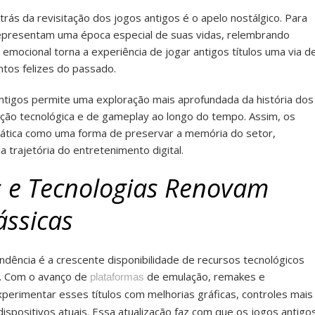
rás da revisitação dos jogos antigos é o apelo nostálgico. Para
epresentam uma época especial de suas vidas, relembrando
 emocional torna a experiência de jogar antigos títulos uma via d
os felizes do passado.
ntigos permite uma exploração mais aprofundada da história dos
ão tecnológica e de gameplay ao longo do tempo. Assim, os
ática como uma forma de preservar a memória do setor,
 trajetória do entretenimento digital.
 e Tecnologias Renovam
ássicas
ndência é a crescente disponibilidade de recursos tecnológicos
s. Com o avanço de
de emulação, remakes e
plataformas
perimentar esses títulos com melhorias gráficas, controles mais
ispositivos atuais. Essa atualização faz com que os jogos antigo