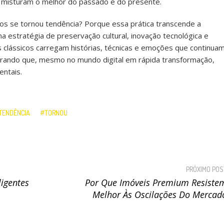
ue misturam o melhor do passado e do presente.
igos se tornou tendência? Porque essa prática transcende a
a estratégia de preservação cultural, inovação tecnológica e
os clássicos carregam histórias, técnicas e emoções que continua
trando que, mesmo no mundo digital em rápida transformação,
ntais.
TENDÊNCIA
TORNOU
PRÓXIMO POS
ligentes
Por Que Imóveis Premium Resiste
Melhor Às Oscilações Do Mercad