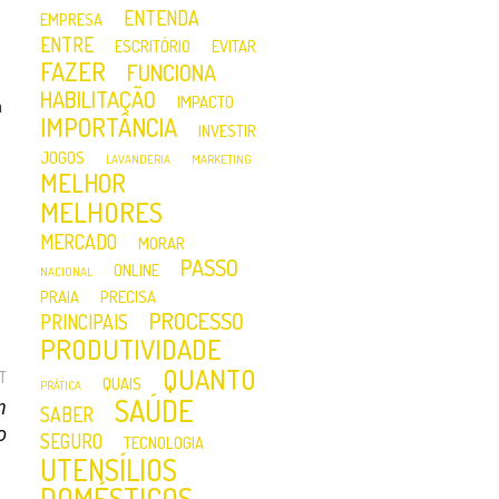
ENTENDA
EMPRESA
ENTRE
ESCRITÓRIO
EVITAR
FAZER
FUNCIONA
HABILITAÇÃO
IMPACTO
m
IMPORTÂNCIA
INVESTIR
JOGOS
LAVANDERIA
MARKETING
MELHOR
MELHORES
MERCADO
MORAR
PASSO
ONLINE
NACIONAL
PRAIA
PRECISA
PROCESSO
PRINCIPAIS
PRODUTIVIDADE
QUANTO
T
QUAIS
PRÁTICA
SAÚDE
m
SABER
o
SEGURO
TECNOLOGIA
UTENSÍLIOS
DOMÉSTICOS