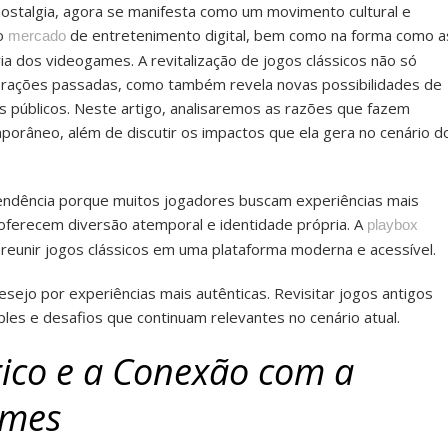
ostalgia, agora se manifesta como um movimento cultural e
no
de entretenimento digital, bem como na forma como a
mercado
ia dos videogames. A revitalização de jogos clássicos não só
ações passadas, como também revela novas possibilidades de
s públicos. Neste artigo, analisaremos as razões que fazem
orâneo, além de discutir os impactos que ela gera no cenário d
tendência porque muitos jogadores buscam experiências mais
s oferecem diversão atemporal e identidade própria. A
playbox
o reunir jogos clássicos em uma plataforma moderna e acessível.
sejo por experiências mais autênticas. Revisitar jogos antigos
les e desafios que continuam relevantes no cenário atual.
gico e a Conexão com a
ames