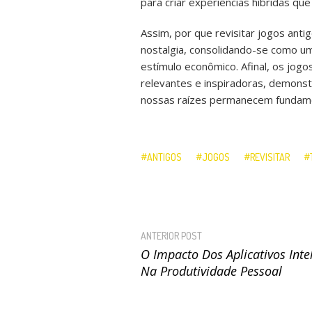
para criar experiências híbridas q
Assim, por que revisitar jogos ant
nostalgia, consolidando-se como um
estímulo econômico. Afinal, os jog
relevantes e inspiradoras, demons
nossas raízes permanecem fundame
ANTIGOS
JOGOS
REVISITAR
ANTERIOR POST
O Impacto Dos Aplicativos Inte
Na Produtividade Pessoal