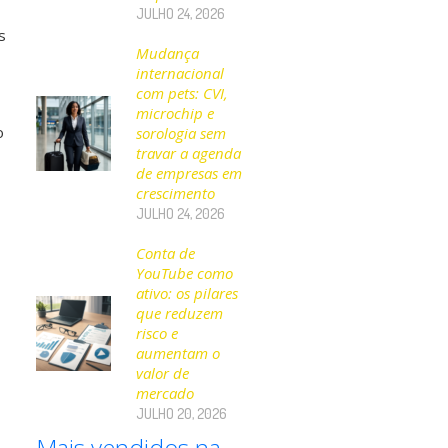
JULHO 24, 2026
s
Mudança
internacional
com pets: CVI,
microchip e
o
sorologia sem
travar a agenda
de empresas em
crescimento
JULHO 24, 2026
Conta de
YouTube como
ativo: os pilares
que reduzem
risco e
aumentam o
valor de
mercado
JULHO 20, 2026
Mais vendidos na