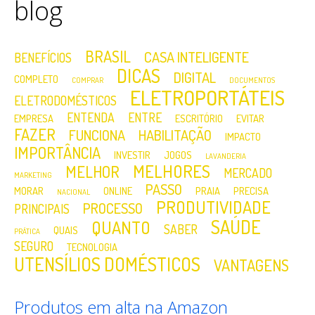
blog
BRASIL
CASA INTELIGENTE
BENEFÍCIOS
DICAS
DIGITAL
COMPLETO
COMPRAR
DOCUMENTOS
ELETROPORTÁTEIS
ELETRODOMÉSTICOS
ENTENDA
ENTRE
EMPRESA
ESCRITÓRIO
EVITAR
FAZER
FUNCIONA
HABILITAÇÃO
IMPACTO
IMPORTÂNCIA
INVESTIR
JOGOS
LAVANDERIA
MELHORES
MELHOR
MERCADO
MARKETING
PASSO
MORAR
ONLINE
PRAIA
PRECISA
NACIONAL
PRODUTIVIDADE
PROCESSO
PRINCIPAIS
SAÚDE
QUANTO
SABER
QUAIS
PRÁTICA
SEGURO
TECNOLOGIA
UTENSÍLIOS DOMÉSTICOS
VANTAGENS
Produtos em alta na Amazon