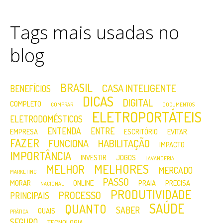
Tags mais usadas no
blog
BRASIL
CASA INTELIGENTE
BENEFÍCIOS
DICAS
DIGITAL
COMPLETO
COMPRAR
DOCUMENTOS
ELETROPORTÁTEIS
ELETRODOMÉSTICOS
ENTENDA
ENTRE
EMPRESA
ESCRITÓRIO
EVITAR
FAZER
FUNCIONA
HABILITAÇÃO
IMPACTO
IMPORTÂNCIA
INVESTIR
JOGOS
LAVANDERIA
MELHORES
MELHOR
MERCADO
MARKETING
PASSO
MORAR
ONLINE
PRAIA
PRECISA
NACIONAL
PRODUTIVIDADE
PROCESSO
PRINCIPAIS
SAÚDE
QUANTO
SABER
QUAIS
PRÁTICA
SEGURO
TECNOLOGIA