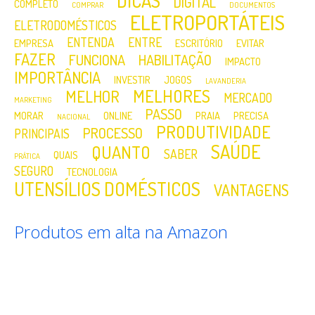
DICAS
DIGITAL
COMPLETO
COMPRAR
DOCUMENTOS
ELETROPORTÁTEIS
ELETRODOMÉSTICOS
ENTENDA
ENTRE
EMPRESA
ESCRITÓRIO
EVITAR
FAZER
FUNCIONA
HABILITAÇÃO
IMPACTO
IMPORTÂNCIA
INVESTIR
JOGOS
LAVANDERIA
MELHORES
MELHOR
MERCADO
MARKETING
PASSO
MORAR
ONLINE
PRAIA
PRECISA
NACIONAL
PRODUTIVIDADE
PROCESSO
PRINCIPAIS
SAÚDE
QUANTO
SABER
QUAIS
PRÁTICA
SEGURO
TECNOLOGIA
UTENSÍLIOS DOMÉSTICOS
VANTAGENS
Produtos em alta na Amazon