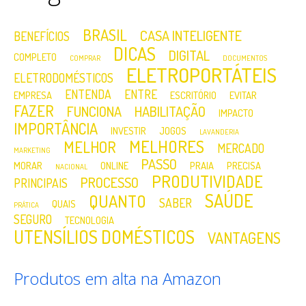
BRASIL
CASA INTELIGENTE
BENEFÍCIOS
DICAS
DIGITAL
COMPLETO
COMPRAR
DOCUMENTOS
ELETROPORTÁTEIS
ELETRODOMÉSTICOS
ENTENDA
ENTRE
EMPRESA
ESCRITÓRIO
EVITAR
FAZER
FUNCIONA
HABILITAÇÃO
IMPACTO
IMPORTÂNCIA
INVESTIR
JOGOS
LAVANDERIA
MELHORES
MELHOR
MERCADO
MARKETING
PASSO
MORAR
ONLINE
PRAIA
PRECISA
NACIONAL
PRODUTIVIDADE
PROCESSO
PRINCIPAIS
SAÚDE
QUANTO
SABER
QUAIS
PRÁTICA
SEGURO
TECNOLOGIA
UTENSÍLIOS DOMÉSTICOS
VANTAGENS
Produtos em alta na Amazon