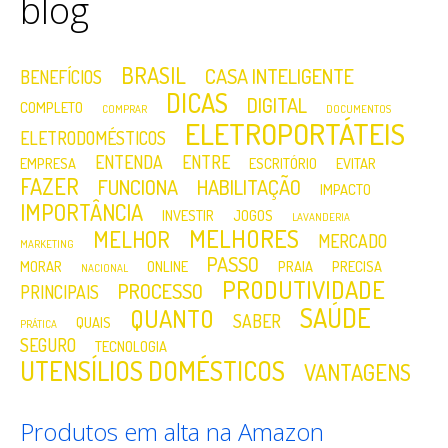
blog
BRASIL
CASA INTELIGENTE
BENEFÍCIOS
DICAS
DIGITAL
COMPLETO
COMPRAR
DOCUMENTOS
ELETROPORTÁTEIS
ELETRODOMÉSTICOS
ENTENDA
ENTRE
EMPRESA
ESCRITÓRIO
EVITAR
FAZER
FUNCIONA
HABILITAÇÃO
IMPACTO
IMPORTÂNCIA
INVESTIR
JOGOS
LAVANDERIA
MELHORES
MELHOR
MERCADO
MARKETING
PASSO
MORAR
ONLINE
PRAIA
PRECISA
NACIONAL
PRODUTIVIDADE
PROCESSO
PRINCIPAIS
SAÚDE
QUANTO
SABER
QUAIS
PRÁTICA
SEGURO
TECNOLOGIA
UTENSÍLIOS DOMÉSTICOS
VANTAGENS
Produtos em alta na Amazon